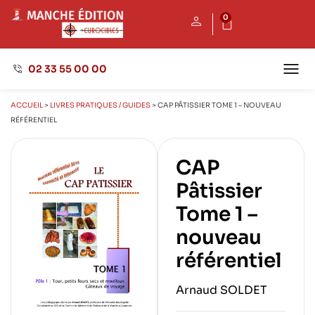
0
02 33 55 00 00
Maison
Nos 
Envoyer
ACCUEIL
>
LIVRES PRATIQUES / GUIDES
>
CAP PÂTISSIER TOME 1 – NOUVEAU
RÉFÉRENTIEL
CAP
Pâtissier
Tome 1 –
nouveau
référentiel
Arnaud SOLDET