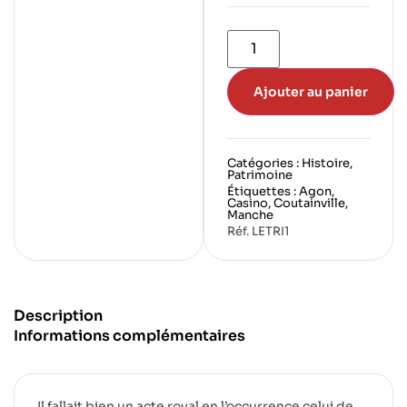
Ajouter au panier
Catégories :
Histoire
,
Patrimoine
Étiquettes :
Agon
,
Casino
,
Coutainville
,
Manche
Réf. LETRI1
Description
Informations complémentaires
Il fallait bien un acte royal en l’occurrence celui de