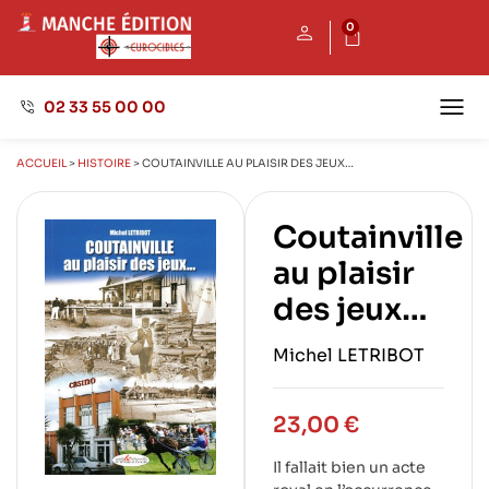
0
02 33 55 00 00
Maison
Nos 
Envoyer
ACCUEIL
>
HISTOIRE
>
COUTAINVILLE AU PLAISIR DES JEUX…
Coutainville
au plaisir
des jeux…
Michel LETRIBOT
23,00
€
Il fallait bien un acte