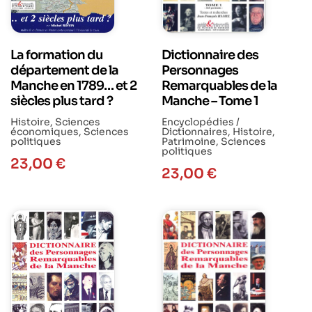
La formation du
Dictionnaire des
département de la
Personnages
Manche en 1789… et 2
Remarquables de la
siècles plus tard ?
Manche – Tome 1
Histoire
,
Sciences
Encyclopédies /
économiques
,
Sciences
Dictionnaires
,
Histoire
,
politiques
Patrimoine
,
Sciences
politiques
23,00
€
23,00
€