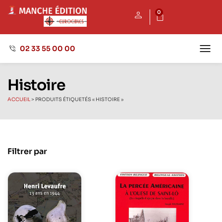
0
02 33 55 00 00
Maison
Nos 
Envoyer
Histoire
ACCUEIL
>
PRODUITS ÉTIQUETÉS « HISTOIRE »
Filtrer par