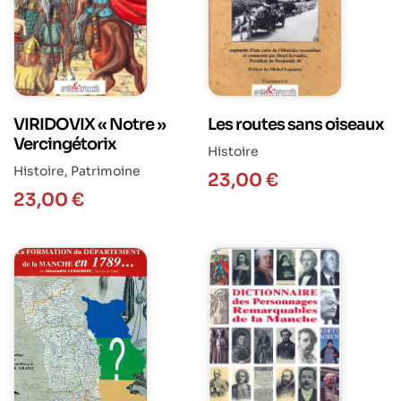
VIRIDOVIX « Notre »
Les routes sans oiseaux
Vercingétorix
Histoire
Histoire
,
Patrimoine
23,00
€
23,00
€