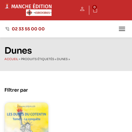
0
02 33 55 00 00
Maison
Nos 
Envoyer
Dunes
ACCUEIL
>
PRODUITS ÉTIQUETÉS « DUNES »
Filtrer par